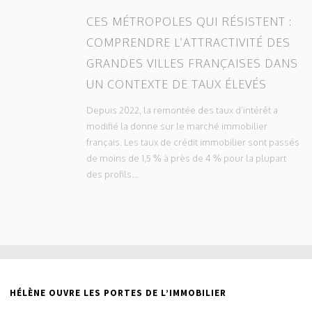
CES MÉTROPOLES QUI RÉSISTENT :
COMPRENDRE L’ATTRACTIVITÉ DES
GRANDES VILLES FRANÇAISES DANS
UN CONTEXTE DE TAUX ÉLEVÉS
Depuis 2022, la remontée des taux d’intérêt a
modifié la donne sur le marché immobilier
français. Les taux de crédit immobilier sont passés
de moins de 1,5 % à près de 4 % pour la plupart
des profils...
HÉLÈNE OUVRE LES PORTES DE L’IMMOBILIER