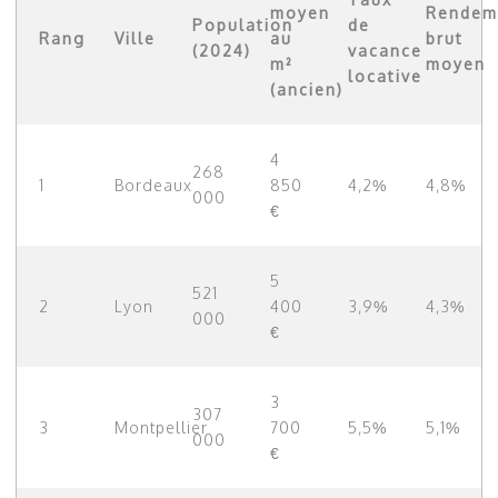
moyen
Rendem
Population
de
Rang
Ville
au
brut
(2024)
vacance
m²
moyen
locative
(ancien)
4
268
1
Bordeaux
850
4,2%
4,8%
000
€
5
521
2
Lyon
400
3,9%
4,3%
000
€
3
307
3
Montpellier
700
5,5%
5,1%
000
€