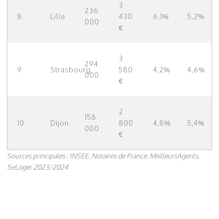
3
236
8
Lille
430
6,1%
5,2%
000
€
3
294
9
Strasbourg
580
4,2%
4,6%
000
€
2
158
10
Dijon
800
4,8%
5,4%
000
€
Sources principales : INSEE, Notaires de France, MeilleursAgents,
SeLoger 2023/2024