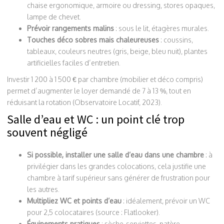
chaise ergonomique, armoire ou dressing, stores opaques,
lampe de chevet.
Prévoir rangements malins
: sous le lit, étagères murales.
Touches déco sobres mais chaleureuses
: coussins,
tableaux, couleurs neutres (gris, beige, bleu nuit), plantes
artificielles faciles d’entretien.
Investir 1 200 à 1 500 € par chambre (mobilier et déco compris)
permet d’augmenter le loyer demandé de 7 à 13 %, tout en
réduisant la rotation (Observatoire Locatif, 2023).
Salle d’eau et WC : un point clé trop
souvent négligé
Si possible, installer une salle d’eau dans une chambre
: à
privilégier dans les grandes colocations, cela justifie une
chambre à tarif supérieur sans générer de frustration pour
les autres.
Multipliez WC et points d’eau
: idéalement, prévoir un WC
pour 2,5 colocataires (source : Flatlooker).
Équipements pratiques
: sèche-serviettes, patère,